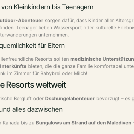
 – von Kleinkindern bis Teenagern
Outdoor-Abenteuer
sorgen dafür, dass Kinder aller Altersg
finden. Teenager lieben Wassersport oder kulturelle Erlebn
Naturwanderungen unternehmen.
uemlichkeit für Eltern
lienfreundliche Resorts sollten
medizinische Unterstützu
Unterkünfte
bieten, die die ganze Familie komfortabel unte
nk im Zimmer für Babybrei oder Milch!
he Resorts weltweit
frische Bergluft oder
Dschungelabenteuer
bevorzugt – es gi
 und alles dazwischen
n Kanada bis zu
Bungalows am Strand auf den Malediven
–