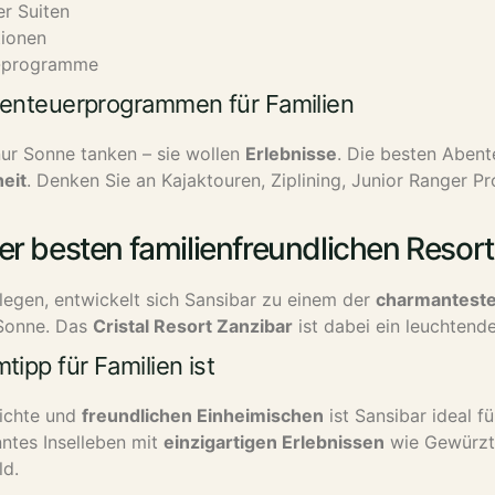
r Suiten
tionen
 -programme
benteuerprogrammen für Familien
nur Sonne tanken – sie wollen
Erlebnisse
. Die besten Abent
eit
. Denken Sie an Kajaktouren, Ziplining, Junior Ranger
er besten familienfreundlichen Resort
legen, entwickelt sich Sansibar zu einem der
charmanteste
 Sonne. Das
Cristal Resort Zanzibar
ist dabei ein leuchtende
ipp für Familien ist
ichte und
freundlichen Einheimischen
ist Sansibar ideal f
nntes Inselleben mit
einzigartigen Erlebnissen
wie Gewürzt
ld.