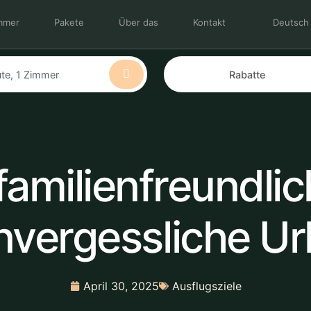
mmer
Pakete
Über das
Kontakt
Deutsch
familienfreundli
unvergessliche Ur
April 30, 2025
Ausflugsziele