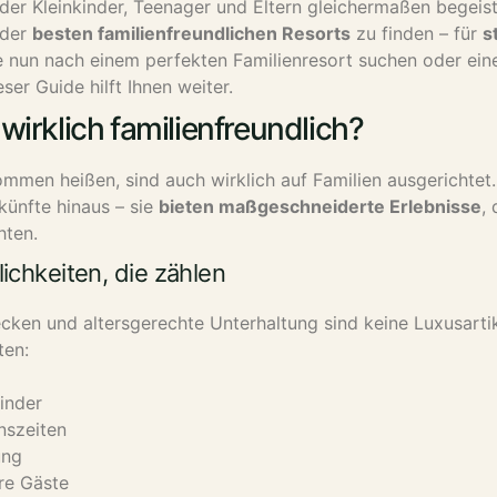
 der Kleinkinder, Teenager und Eltern gleichermaßen begeis
 der
besten familienfreundlichen Resorts
zu finden – für
s
e nun nach einem perfekten Familienresort suchen oder eine
er Guide hilft Ihnen weiter.
wirklich familienfreundlich?
kommen heißen, sind auch wirklich auf Familien ausgerichtet
künfte hinaus – sie
bieten maßgeschneiderte Erlebnisse
,
hten.
chkeiten, die zählen
cken und altersgerechte Unterhaltung sind keine Luxusarti
ten:
kinder
nszeiten
ung
ere Gäste