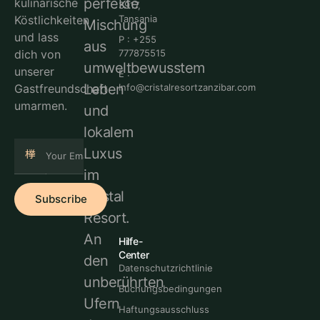
perfekte
kulinarische
3917,
Köstlichkeiten
Tansania
Mischung
und lass
P : +255
aus
dich von
777875515
umweltbewusstem
unserer
E :
Leben
Gastfreundschaft
Info@cristalresortzanzibar.com
umarmen.
und
lokalem
Luxus
im
Cristal
Subscribe
Resort.
An
Hilfe-
Center
den
Datenschutzrichtlinie
unberührten
Buchungsbedingungen
Ufern
Haftungsausschluss