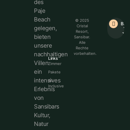
des
Paje
Beach
© 2025
Bac
Cristal
gelegen,
To
Resort,
Top
bieten
Sansibar.
Alle
unsere
Rechte
nachhaltigen
vorbehalten.
Links
Villen
Zimmer
ein
Pakete
intensives
All
Inclusive
Erlebnis
von
Sansibars
Kultur,
Natur