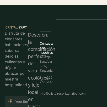
Disfruta de
Descubra
elegantes
la
Contacta
habitaciones,
con
combinación
saborea
nosotros
perfecta
delicias
A : Paje,
culinarias y
Zanzíbar
de
3917,
déjate
vida
Tanzania
abrazar por
ecológica
P : +255
nuestra
777875515
y lujo
hospitalidad.
E :
local
Info@cristalresortzanzibar.com
en
Cristal