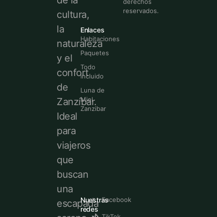
de la
derechos
reservados.
cultura,
la
Enlaces
Habitaciones
naturaleza
Paquetes
y el
Todo
confort
incluido
de
Luna de
Miel
Zanzíbar.
Zanzibar
Ideal
para
viajeros
que
buscan
una
Nuestras
Facebook
escapada
redes
TikTok