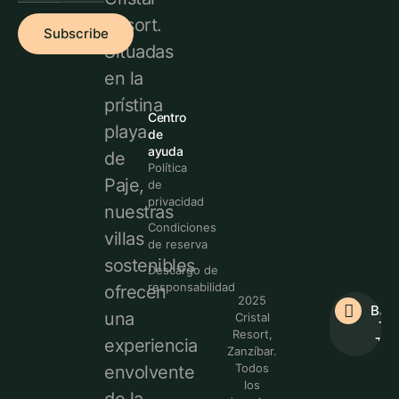
Resort.
Subscribe
Situadas
en la
prístina
Centro
playa
de
ayuda
de
Política
Paje,
de
privacidad
nuestras
Condiciones
villas
de reserva
sostenibles
Descargo de
responsabilidad
ofrecen
2025
Bac
una
Cristal
To
Resort,
Top
experiencia
Zanzíbar.
Todos
envolvente
los