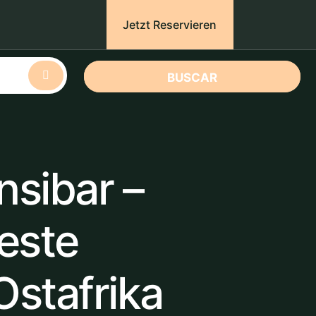
Jetzt Reservieren
BUSCAR
nsibar –
este
Ostafrika