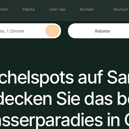
mmer
Pakete
Über das
Kontakt
Deutsch
helspots auf Sa
decken Sie das b
serparadies in 