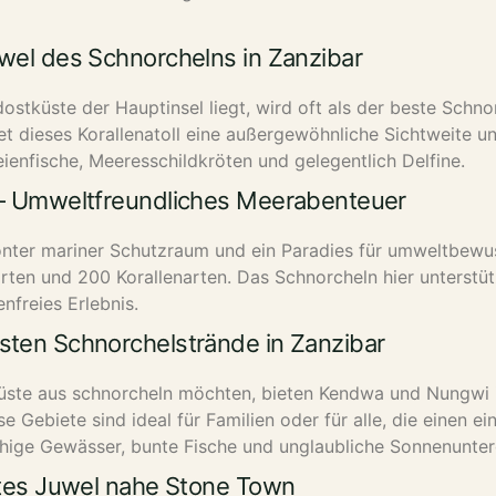
wel des Schnorchelns in Zanzibar
stküste der Hauptinsel liegt, wird oft als der beste Schno
et dieses Korallenatoll eine außergewöhnliche Sichtweite un
enfische, Meeresschildkröten und gelegentlich Delfine.
 – Umweltfreundliches Meerabenteuer
önter mariner Schutzraum und ein Paradies für umweltbewus
arten und 200 Korallenarten. Das Schnorcheln hier unterst
nfreies Erlebnis.
ten Schnorchelstrände in Zanzibar
r Küste aus schnorcheln möchten, bieten Kendwa und Nungwi
e Gebiete sind ideal für Familien oder für alle, die einen 
uhige Gewässer, bunte Fische und unglaubliche Sonnenunter
ktes Juwel nahe Stone Town