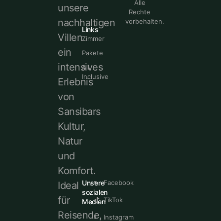
Alle
unsere
Rechte
nachhaltigen
vorbehalten.
Links
Villen
Zimmer
ein
Pakete
intensives
All
Inclusive
Erlebnis
von
Sansibars
Kultur,
Natur
und
Komfort.
Unsere
Facebook
Ideal
sozialen
für
TikTok
Medien
Reisende,
Instagram