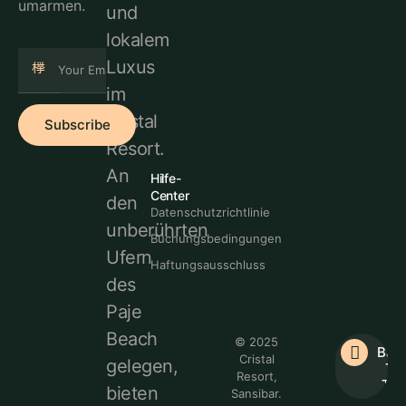
umarmen.
und
lokalem
Luxus
im
Cristal
Subscribe
Resort.
An
Hilfe-
Center
den
Datenschutzrichtlinie
unberührten
Buchungsbedingungen
Ufern
Haftungsausschluss
des
Paje
Beach
© 2025
Bac
Cristal
gelegen,
To
Resort,
Top
bieten
Sansibar.