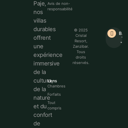
Paje,
Avis de non-
responsabilité
nos
villas
durables
© 2025
Bac
Cristal
offrent
To
Resort,
Top
une
Zanzibar.
Tous
expérience
droits
immersive
réservés.
de la
culture,
Liens
Chambres
de la
Forfaits
nature
Tout
et du
compris
confort
de