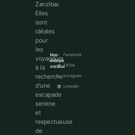
Zanzibar.
Elles
sont
idéales
pour
les
Nos
Facebook
voyageurs
médias
TikTok
sociaux
à la
recherche
Instagram
d'une
Linkedin
escapade
sereine
et
respectueuse
de