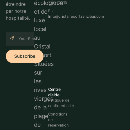
écologique
777875515
étreindre
et de
par notre
E :
Info@cristalresortzanzibar.com
hospitalité.
luxe
local
au
Cristal
Resort.
Subscribe
Situées
sur
les
rives
Centre
d'aide
vierges
Politique de
confidentialité
de la
Conditions
plage
de
de
réservation