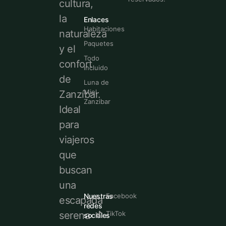
cultura,
la
Enlaces
Habitaciones
naturaleza
Paquetes
y el
Todo
confort
incluido
de
Luna de
Miel
Zanzíbar.
Zanzibar
Ideal
para
viajeros
que
buscan
una
Nuestras
Facebook
escapada
redes
serena
TikTok
sociales