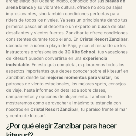
archipiélago del Océano Índico, conocido por sus
playas de
arena blanca
y su vibrante cultura, ofrece no solo paisajes
impresionantes, sino también condiciones perfectas para
riders de todos los niveles. Ya seas un principiante dando tus
primeros pasos en el deporte o un experto en busca de olas
desafiantes y vientos fuertes, Zanzíbar te ofrece condiciones
consistentes durante todo el año. En
Cristal Resort Zanzibar
,
ubicado en la icónica playa de Paje, y con el respaldo de los
instructores profesionales de
3C Kite School
, tus vacaciones
de kitesurf pueden convertirse en una
experiencia
inolvidable
.
En esta guía completa, exploraremos todos los
aspectos importantes que debes conocer sobre el kitesurf en
Zanzíbar: desde los
mejores momentos para visitar
, los
patrones de viento estacionales, los mejores spots, consejos
de viaje, hasta información detallada sobre clases,
campamentos y opciones de alojamiento. También te
mostraremos cómo aprovechar al máximo tu estancia con
nosotros en
Cristal Resort Zanzibar
, tu paraíso frente al mar
y centro de kitesurf.
¿Por qué elegir Zanzíbar para hacer
kitesurf?