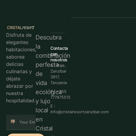
Disfruta de
Descubra
elegantes
la
Contacta
habitaciones,
con
combinación
saborea
nosotros
perfecta
delicias
A : Paje,
culinarias y
Zanzíbar
de
3917,
déjate
vida
Tanzania
abrazar por
ecológica
P : +255
nuestra
777875515
y lujo
hospitalidad.
E :
local
Info@cristalresortzanzibar.com
en
Cristal