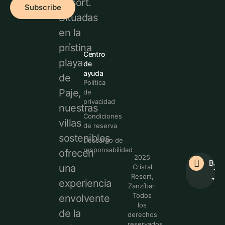
Resort.
Subscribe
Situadas
en la
prístina
Centro
playa
de
ayuda
de
Política
Paje,
de
privacidad
nuestras
Condiciones
villas
de reserva
sostenibles
Descargo de
responsabilidad
ofrecen
2025
Bac
una
Cristal
To
Resort,
Top
experiencia
Zanzíbar.
Todos
envolvente
los
de la
derechos
reservados.