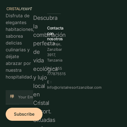
Disfruta de
Descubra
elegantes
la
Contacta
habitaciones,
con
combinación
saborea
nosotros
perfecta
delicias
A : Paje,
culinarias y
Zanzíbar
de
3917,
déjate
vida
Tanzania
abrazar por
ecológica
P : +255
nuestra
777875515
y lujo
hospitalidad.
E :
local
Info@cristalresortzanzibar.com
en
Cristal
Resort.
Subscribe
Situadas