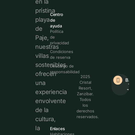
en la
prístina
Centro
playa
de
ayuda
de
Política
Paje,
de
privacidad
nuestras
Condiciones
villas
de reserva
sostenibles
Descargo de
responsabilidad
ofrecen
2025
Bac
una
Cristal
To
Resort,
Top
experiencia
Zanzíbar.
Todos
envolvente
los
de la
derechos
reservados.
cultura,
la
Enlaces
Habitaciones