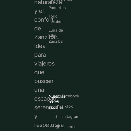
naturaleza
Paquetes
y el
Todo
confort
incluido
de
Luna de
Miel
Zanzíbar.
Zanzibar
Ideal
para
viajeros
que
buscan
una
Nuestras
Facebook
escapada
redes
serena
TikTok
sociales
y
Instagram
respetuosa
Linkedin