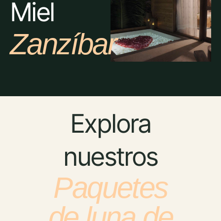
Miel
Zanzíbar
Explora
nuestros
Paquetes
de luna de