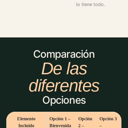
lo tiene todo.
Comparación
De las
diferentes
Opciones
Elemento
Opción 1 –
Opción
Opción 3
Incluido
Bienvenida
2 –
–