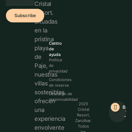
Cristal
Resort.
Subscribe
Situadas
en la
prístina
Centro
playa
de
ayuda
de
Política
Paje,
de
privacidad
nuestras
Condiciones
villas
de reserva
sostenibles
Descargo de
responsabilidad
ofrecen
2025
Bac
una
Cristal
To
Resort,
Top
experiencia
Zanzíbar.
Todos
envolvente
los