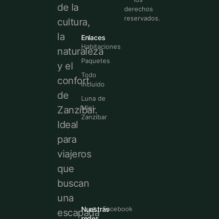
de la
derechos
reservados.
cultura,
la
Enlaces
Habitaciones
naturaleza
Paquetes
y el
Todo
confort
incluido
de
Luna de
Miel
Zanzíbar.
Zanzibar
Ideal
para
viajeros
que
buscan
una
Nuestras
Facebook
escapada
redes