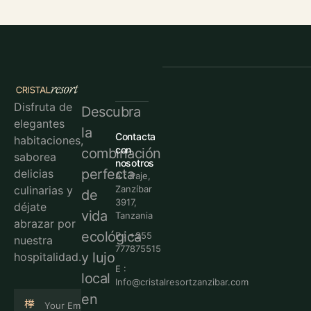
Disfruta de
Descubra
elegantes
la
Contacta
habitaciones,
con
combinación
saborea
nosotros
perfecta
delicias
A : Paje,
culinarias y
Zanzíbar
de
3917,
déjate
vida
Tanzania
abrazar por
ecológica
P : +255
nuestra
777875515
y lujo
hospitalidad.
E :
local
Info@cristalresortzanzibar.com
en