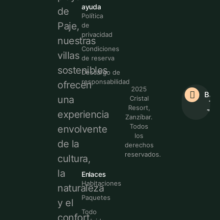
ayuda
de
Política
Paje,
de
privacidad
nuestras
Condiciones
villas
de reserva
sostenibles
Descargo de
responsabilidad
ofrecen
2025
Bac
una
Cristal
To
Resort,
Top
experiencia
Zanzíbar.
Todos
envolvente
los
de la
derechos
reservados.
cultura,
la
Enlaces
Habitaciones
naturaleza
Paquetes
y el
Todo
confort