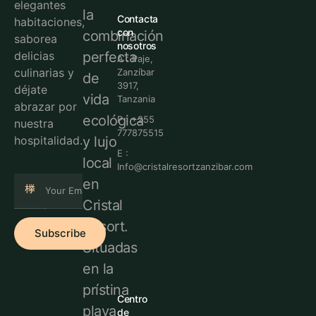
elegantes
la
Contacta
habitaciones,
con
combinación
saborea
nosotros
perfecta
delicias
A : Paje,
culinarias y
Zanzíbar
de
3917,
déjate
vida
Tanzania
abrazar por
ecológica
P : +255
nuestra
777875515
y lujo
hospitalidad.
E :
local
Info@cristalresortzanzibar.com
en
Cristal
Resort.
Subscribe
Situadas
en la
prístina
Centro
playa
de