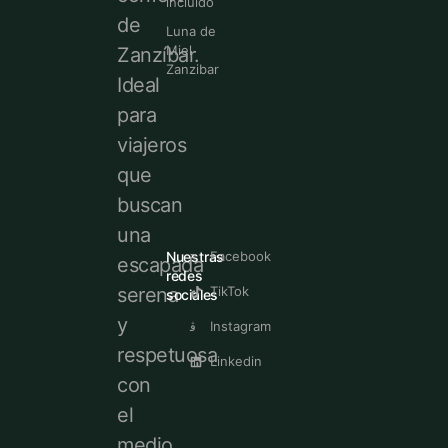
incluido
de
Luna de
Miel
Zanzíbar.
Zanzibar
Ideal
para
viajeros
que
buscan
una
Nuestras
Facebook
escapada
redes
serena
TikTok
sociales
y
Instagram
respetuosa
Linkedin
con
el
medio