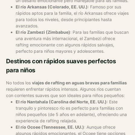
un desafío emocionante pero manejable para las familias.
El río Arkansas (Colorado, EE. UU.)
: Famoso por sus
rápidos aptos para la familia, el río Arkansas ofrece viajes
para todos los niveles, desde principiantes hasta
avanzados.
El río Zambezi (Zimbabue)
: Para las familias que buscan
una aventura más internacional, el Zambezi ofrece
rafting emocionante con algunos rápidos salvajes,
perfecto para niños mayores y adolescentes.
Destinos con rápidos suaves perfectos
para niños
No todos los
viajes de rafting en aguas bravas para familias
requieren enfrentar rápidos intensos. Algunos ríos cuentan
con corrientes suaves que son ideales para niños pequeños:
El río Nantahala (Carolina del Norte, EE. UU.)
: Este
tranquilo y pintoresco río es perfecto para familias con
niños pequeños (de 5 años en adelante), ofreciendo una
experiencia de rafting relajada.
El río Ocoee (Tennessee, EE. UU.)
: Aunque ofrece
algunos rápidos emocionantes, el Ocoee tiene opciones