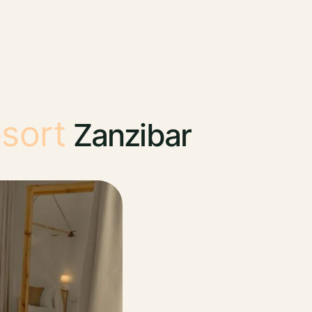
esort
Zanzibar