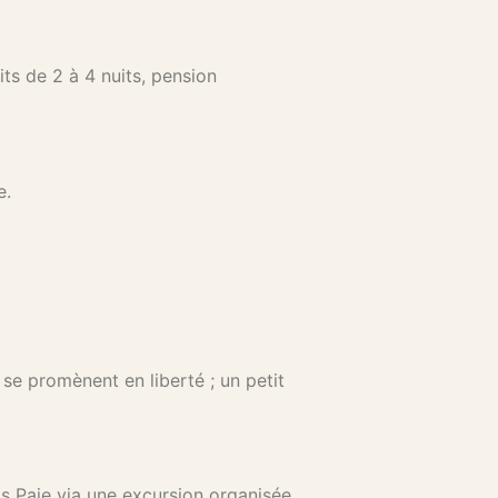
ts de 2 à 4 nuits, pension
e.
se promènent en liberté ; un petit
s Paje via une excursion organisée