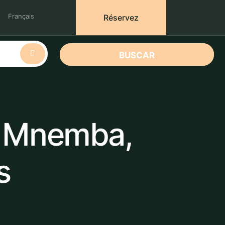
Français
Réservez
BUSCAR
 : Mnemba,
s