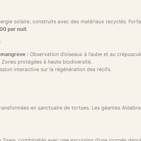
rgie solaire, construits avec des matériaux recyclés. Forfai
0 par nuit
.
s
 mangrove :
Observation d’oiseaux à l’aube et au crépuscul
Zones protégées à haute biodiversité.
sion interactive sur la régénération des récifs.
transformées en sanctuaire de tortues. Les géantes Aldabra 
 Town, combinable avec une excursion d’une journée depui