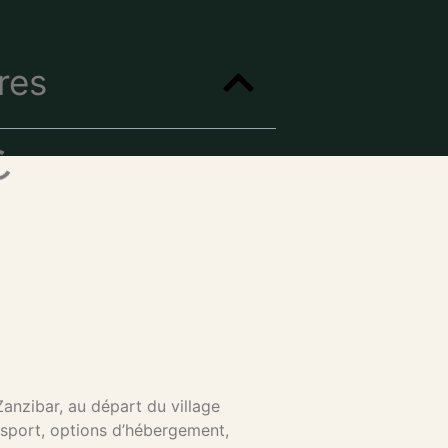
res
anzibar, au départ du village
ansport, options d’hébergement,